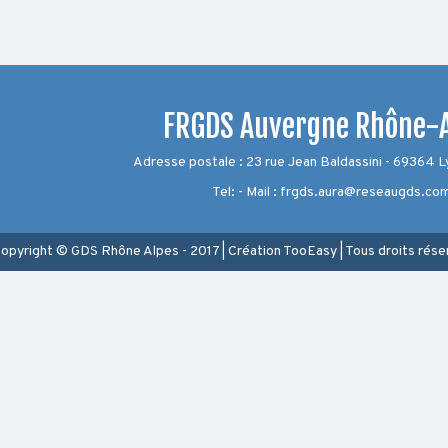
FRGDS Auvergne Rhône-
Adresse postale : 23 rue Jean Baldassini - 69364 
Tel: - Mail : frgds.aura@reseaugds.co
opyright © GDS Rhône Alpes - 2017
|
Création
TooEasy
|
Tous droits rése