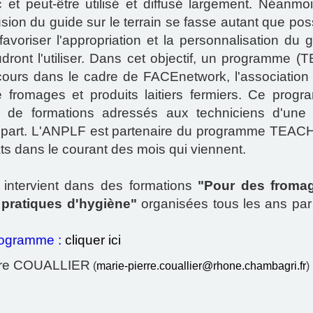
 et peut-être utilisé et diffusé largement. Néanmo
usion du guide sur le terrain se fasse autant que pos
favoriser l'appropriation et la personnalisation du 
dront l'utiliser. Dans cet objectif, un programme
ours dans le cadre de FACEnetwork, l'associatio
 fromages et produits laitiers fermiers. Ce prog
s de formations adressés aux techniciens d'une
e part. L'ANPLF est partenaire du programme TEA
ats dans le courant des mois qui viennent.
ntervient dans des formations
"Pour des fromag
pratiques d'hygiène"
organisées tous les ans pa
programme :
cliquer ici
erre COUALLIER
(
marie-pierre.couallier@rhone.chambagri.fr
)