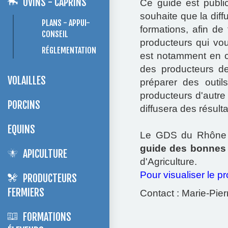
OVINS - CAPRINS
Ce guide est public
souhaite que la diff
PLANS - APPUI-
formations, afin de 
CONSEIL
producteurs qui vou
RÉGLEMENTATION
est notamment en c
des producteurs de
VOLAILLES
préparer des outil
producteurs d'autr
PORCINS
diffusera des résult
EQUINS
Le GDS du Rhône i
guide des bonnes 
APICULTURE
d'Agriculture.
Pour visualiser le 
PRODUCTEURS
FERMIERS
Contact : Marie-Pi
FORMATIONS