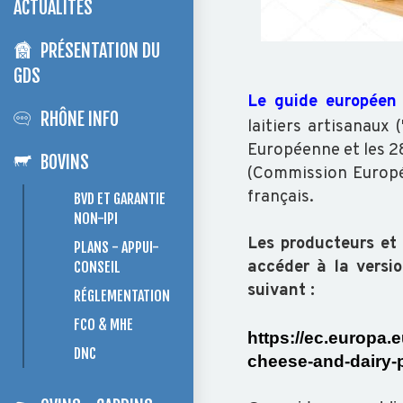
ACTUALITÉS
PRÉSENTATION DU
GDS
Le guide européen 
RHÔNE INFO
laitiers artisanaux
Européenne et les 28
BOVINS
(Commission Europée
français.
BVD ET GARANTIE
NON-IPI
Les producteurs et
PLANS - APPUI-
accéder à la versi
CONSEIL
suivant :
RÉGLEMENTATION
FCO & MHE
https://ec.europa.
DNC
cheese-and-dairy-p