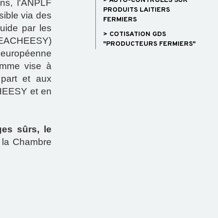
> AUTO-CONTRÔLES SUR
ins, l'ANPLF
PRODUITS LAITIERS
sible via des
FERMIERS
guide par les
> COTISATION GDS
 (TEACHEESY)
"PRODUCTEURS FERMIERS"
n européenne
ramme vise à
 part et aux
CHEESY et en
es sûrs, le
r la Chambre