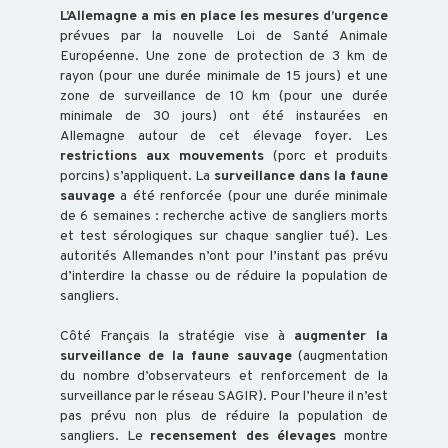
L’Allemagne a mis en place les mesures d’urgence
prévues par la nouvelle Loi de Santé Animale
POISSON
Européenne. Une zone de protection de 3 km de
rayon (pour une durée minimale de 15 jours) et une
zone de surveillance de 10 km (pour une durée
ABEILLE
minimale de 30 jours) ont été instaurées en
Allemagne autour de cet élevage foyer. Les
restrictions aux mouvements
(porc et produits
TRANSFORMATION
porcins) s’appliquent. La
surveillance dans la faune
sauvage
a été renforcée (pour une durée minimale
de 6 semaines : recherche active de sangliers morts
et test sérologiques sur chaque sanglier tué). Les
autorités Allemandes n’ont pour l’instant pas prévu
d’interdire la chasse ou de réduire la population de
ACTUALITÉS
sangliers.
Côté Français la stratégie vise à
augmenter la
PRÉSENTATION
surveillance de la faune sauvage
(augmentation
DU
du nombre d’observateurs et renforcement de la
surveillance par le réseau SAGIR). Pour l’heure il n’est
GDS
pas prévu non plus de réduire la population de
sangliers. Le
recensement des élevages
montre