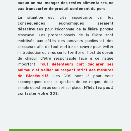
CONCOURS
aucun animal manger des restes alimentaires, ne
pas transporter de produit contenant du porc.
INTRODUCTION
La situation est très inquiétante car les
PROPHYLAXIE
conséquences économiques seraient
désastreuses
pour l’économie de la filière porcine
française. Les professionnels de la filière sont
BESNOITIOSE
mobilisés aux côtés des pouvoirs publics et des
BVD
chasseurs afin de tout mettre en œuvre pour éviter
l’introduction du virus sur le territoire. Il est du devoir
DNC
de chacun d’être responsable face à ce risque
FCO
important.
Tout détenteurs doit déclarer ses
animaux et veiller au respect strict des mesures
FIEVRE
de Biosécurité.
Les GDS sont là pour vous
Q
accompagner dans la gestion de ce risque, de la
simple question au conseil sur place.
N’hésitez pas à
FIEVRE
contacter votre GDS.
APHTEUSE
IBR
MHE
NÉOSPOROSE