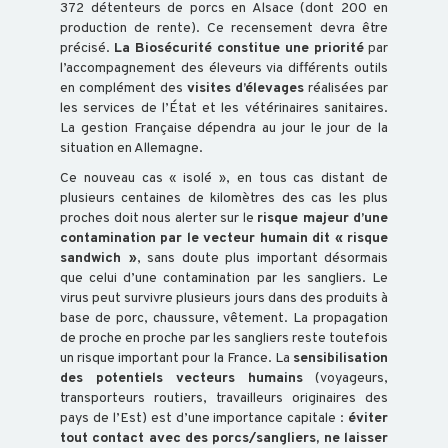
372 détenteurs de porcs en Alsace (dont 200 en
LA
production de rente). Ce recensement devra être
précisé.
La Biosécurité constitue une priorité
par
BIOSECURITE
l’accompagnement des éleveurs via différents outils
EN
en complément des
visites d’élevages
réalisées par
les services de l’État et les vétérinaires sanitaires.
VIDEO
La gestion Française dépendra au jour le jour de la
!
situation en Allemagne.
Ce nouveau cas « isolé », en tous cas distant de
plusieurs centaines de kilomètres des cas les plus
FORMATIONS
proches doit nous alerter sur le
risque majeur d’une
contamination par le vecteur humain dit « risque
sandwich »
, sans doute plus important désormais
que celui d’une contamination par les sangliers. Le
BOVIN
virus peut survivre plusieurs jours dans des produits à
base de porc, chaussure, vêtement. La propagation
de proche en proche par les sangliers reste toutefois
ALPAGES
un risque important pour la France. La
sensibilisation
des potentiels vecteurs humains
(voyageurs,
AVORTEMENT
transporteurs routiers, travailleurs originaires des
BIOSÉCURITÉ
pays de l’Est) est d’une importance capitale :
éviter
tout contact avec des porcs/sangliers, ne laisser