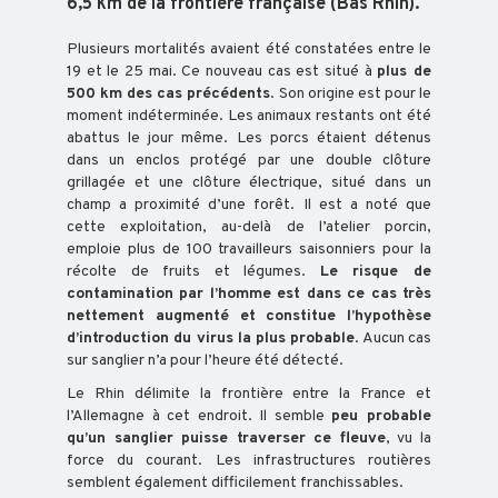
6,5 km de la frontière française (Bas Rhin).
Plusieurs mortalités avaient été constatées entre le
19 et le 25 mai. Ce nouveau cas est situé à
plus de
BOVIN
500 km des cas précédents
. Son origine est pour le
moment indéterminée. Les animaux restants ont été
abattus le jour même. Les porcs étaient détenus
dans un enclos protégé par une double clôture
OVIN
grillagée et une clôture électrique, situé dans un
champ a proximité d’une forêt. Il est a noté que
cette exploitation, au-delà de l’atelier porcin,
CAPRIN
emploie plus de 100 travailleurs saisonniers pour la
récolte de fruits et légumes.
Le risque de
contamination par l’homme est dans ce cas très
nettement augmenté et constitue l’hypothèse
PORCIN
d’introduction du virus la plus probable
. Aucun cas
sur sanglier n’a pour l’heure été détecté.
EQUIN
Le Rhin délimite la frontière entre la France et
l’Allemagne à cet endroit. Il semble
peu probable
qu’un sanglier puisse traverser ce fleuve
, vu la
force du courant. Les infrastructures routières
VOLAILLE
semblent également difficilement franchissables.