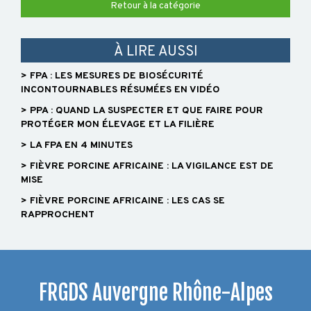
PARATUBERCULOSE
Retour à la catégorie
PARASITISME
À LIRE AUSSI
> FPA : LES MESURES DE BIOSÉCURITÉ
OVIN-
INCONTOURNABLES RÉSUMÉES EN VIDÉO
CAPRIN
> PPA : QUAND LA SUSPECTER ET QUE FAIRE POUR
PROTÉGER MON ÉLEVAGE ET LA FILIÈRE
> LA FPA EN 4 MINUTES
AVORTEMENT
> FIÈVRE PORCINE AFRICAINE : LA VIGILANCE EST DE
BIOSÉCURITÉ
MISE
PROPHYLAXIES
> FIÈVRE PORCINE AFRICAINE : LES CAS SE
RAPPROCHENT
STATUTS
SANITAIRES
CAEV
-
FRGDS Auvergne Rhône-Alpes
VISNA