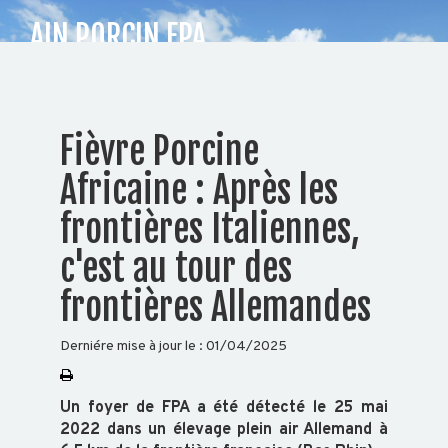
AIN PORCIN FPA
CHOISISSEZ
Fièvre Porcine
VOTRE
Africaine : Après les
DÉPARTEMENT
frontières Italiennes,
04
74
c'est au tour des
25
frontières Allemandes
09
91
Derniére mise à jour le :
01/04/2025
Accueil
Auvergne
Un foyer de FPA a été détecté le 25 mai
Rhône-
2022 dans un élevage plein air Allemand à
Alpes