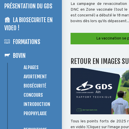
La campagne de revaccination 
PRÉSENTATION DU GDS
DNC en Zone vaccinale (tout le
est concerné) a débuté le 18 mar
LA BIOSECURITE EN
bovins dès lors qu'ils dépassent..
VIDEO !
La vaccination se 
FORMATIONS
BOVIN
RETOUR EN IMAGES SU
ALPAGES
AVORTEMENT
BIOSÉCURITÉ
CONCOURS
INTRODUCTION
PROPHYLAXIE
Tous les points forts de 2025 
en vidéo !Cliquez sur l'image pour