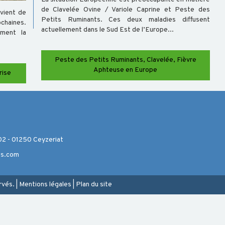
de Clavelée Ovine / Variole Caprine et Peste des
vient de
Petits Ruminants. Ces deux maladies diffusent
ochaines.
actuellement dans le Sud Est de l’Europe...
ement la
Peste des Petits Ruminants, Clavelée, Fièvre
Aphteuse en Europe
rise
 - 01250 Ceyzeriat
ds.com
rvés.
|
Mentions légales
|
Plan du site