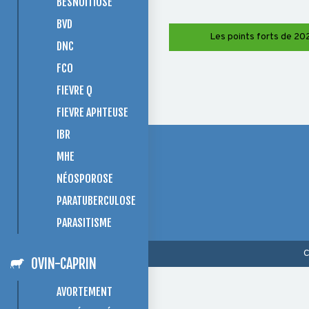
BESNOITIOSE
BVD
Les points forts de 202
DNC
FCO
FIEVRE Q
FIEVRE APHTEUSE
IBR
MHE
NÉOSPOROSE
PARATUBERCULOSE
PARASITISME
C
OVIN-CAPRIN
AVORTEMENT