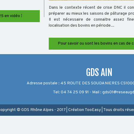
Dans le contexte récent de crise DNC il con
préparer au mieux les saisons de pâturage pr
5 en vidéo !
Il est nécessaire de connaitre assez fin
localisation des bovins en période...
Pour savoir ou sont les bovins en cas de c
GDS AIN
Adresse postale : 45 ROUTE DES SOUDANIERES CS10002
Tel: 04 74 25 09 91 - Mail : gds01@reseaug
opyright © GDS Rhône Alpes - 2017
|
Création
TooEasy
|
Tous droits rése