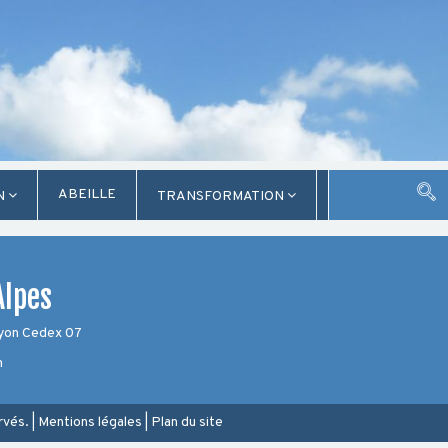
ABEILLE
N
TRANSFORMATION
Alpes
Lyon Cedex 07
m
rvés.
|
Mentions légales
|
Plan du site