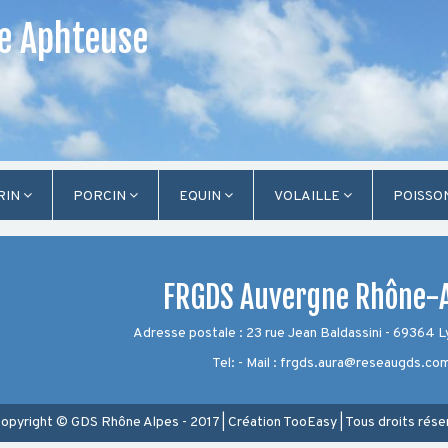
re Aphteuse
RIN
PORCIN
EQUIN
VOLAILLE
POISSO
FRGDS Auvergne Rhône-
Adresse postale : 23 rue Jean Baldassini - 69364 
Tel: - Mail : frgds.aura@reseaugds.co
opyright © GDS Rhône Alpes - 2017
|
Création
TooEasy
|
Tous droits rése