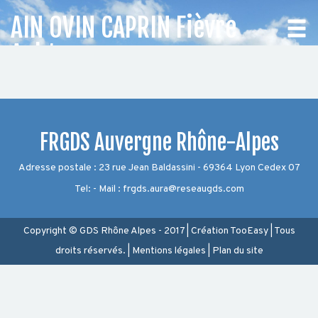
AIN OVIN CAPRIN Fièvre
Aphteuse
CHOISISSEZ
VOTRE
DÉPARTEMENT
FRGDS Auvergne Rhône-Alpes
Adresse postale : 23 rue Jean Baldassini - 69364 Lyon Cedex 07
Accueil
Tel: - Mail : frgds.aura@reseaugds.com
Auvergne
Rhône-
Alpes
Copyright © GDS Rhône Alpes - 2017
|
Création
TooEasy
|
Tous
droits réservés.
|
Mentions légales
|
Plan du site
BOVIN