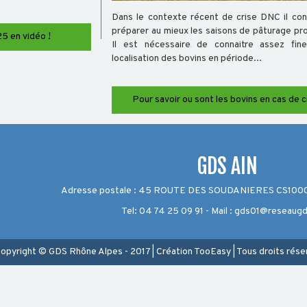
Dans le contexte récent de crise DNC il con
préparer au mieux les saisons de pâturage pr
5 en vidéo !
Il est nécessaire de connaitre assez fin
localisation des bovins en période...
Pour savoir ou sont les bovins en cas de c
GDS AIN
Adresse postale : 45 ROUTE DES SOUDANIERES CS10002
Tel: 04 74 25 09 91 - Mail : gds01@reseaug
opyright © GDS Rhône Alpes - 2017
|
Création
TooEasy
|
Tous droits rése