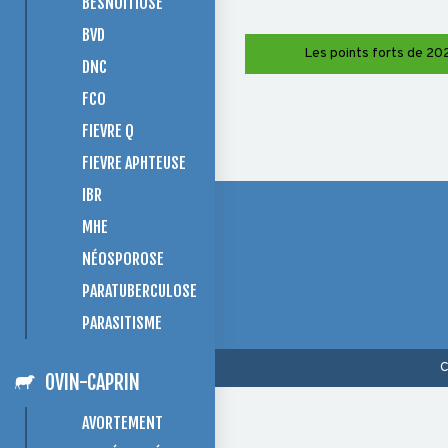
BESNOITIOSE
BVD
Les points forts de 202
DNC
FCO
FIEVRE Q
FIEVRE APHTEUSE
IBR
MHE
NÉOSPOROSE
PARATUBERCULOSE
PARASITISME
C
OVIN-CAPRIN
AVORTEMENT