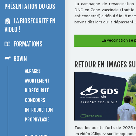
La campagne de revaccination 
PRÉSENTATION DU GDS
DNC en Zone vaccinale (tout le
est concerné) a débuté le 18 mar
LA BIOSECURITE EN
bovins dès lors qu'ils dépassent..
VIDEO !
La vaccination se 
FORMATIONS
BOVIN
RETOUR EN IMAGES SU
ALPAGES
AVORTEMENT
BIOSÉCURITÉ
CONCOURS
INTRODUCTION
PROPHYLAXIE
Tous les points forts de 2025 
en vidéo !Cliquez sur l'image pour