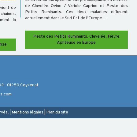
de Clavelée Ovine / Variole Caprine et Peste des
vient de
Petits Ruminants. Ces deux maladies diffusent
ochaines.
actuellement dans le Sud Est de l’Europe...
ement la
Peste des Petits Ruminants, Clavelée, Fièvre
Aphteuse en Europe
rise
 - 01250 Ceyzeriat
ds.com
rvés.
|
Mentions légales
|
Plan du site