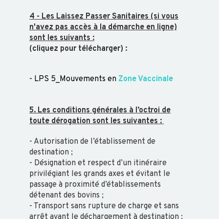
MAEDI
4 - Les Laissez Passer Sanitaires (si vous
CHLAMYDIOSE
n'avez pas accès à la démarche en ligne)
CLAVELEE
sont les suivants :
VARIOLE
(cliquez pour télécharger) :
CAPRINE
FCO
- LPS 5_Mouvements en
Zone Vaccinale
FIEVRE
APHTEUSE
5. Les conditions générales à l’octroi de
FIEVRE
toute dérogation sont les suivantes :
Q
GALE
- Autorisation de l’établissement de
destination ;
PARASITISME
- Désignation et respect d’un itinéraire
PARATUBERCULOSE
privilégiant les grands axes et évitant le
passage à
proximité d’établissements
PESTE DES
détenant des bovins ;
PETITS
- Transport sans rupture de charge et sans
RUMINANTS
arrêt avant le déchargement à destination ;