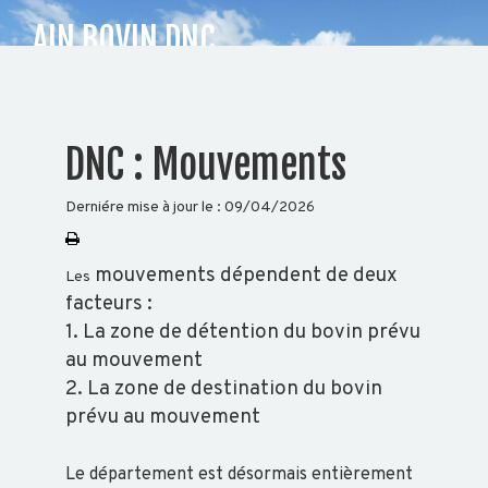
AIN BOVIN DNC
CHOISISSEZ
DNC : Mouvements
VOTRE
DÉPARTEMENT
Derniére mise à jour le :
09/04/2026
04
mouvements dépendent de deux
74
Les
25
facteurs :
09
1. La zone de détention du bovin prévu
91
au mouvement
2. La zone de destination du bovin
Accueil
prévu au mouvement
Auvergne
Rhône-
Alpes
Le département est désormais entièrement