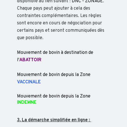
CONCOURS
disponible au lien suivant :
DNC - ZONAGE
.
Chaque pays peut ajouter à cela des
INTRODUCTION
contraintes complémentaires. Les règles
PROPHYLAXIE
sont encore en cours de négociation pour
certains pays et seront communiquées dès
BESNOITIOSE
que possible.
BVD
Mouvement de bovin à destination de
DNC
l'
ABATTOIR
FCO
FIEVRE
Mouvement de bovin depuis la Zone
Q
VACCINALE
FIEVRE
APHTEUSE
Mouvement de bovin depuis la Zone
IBR
INDEMNE
MHE
NÉOSPOROSE
3. La démarche simplifiée en ligne :