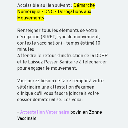
PARATUBERCULOSE
Accéssible au lien suivant :
Démarche
PARASITISME
Numérique - DNC - Dérogations aux
Mouvements
Renseigner tous les éléments de votre
OVIN-
dérogation (SIRET, type de mouvement,
contexte vaccination) - temps éstimé 10
CAPRIN
minutes
Attendre le retour d'instruction de la DDPP
AVORTEMENT
et le Laissez Passer Sanitaire à télécharger
pour engager le mouvement.
BIOSÉCURITÉ
PROPHYLAXIES
Vous aurez besoin de faire remplir à votre
vétérinaire une attestation d'examen
STATUTS
clinique qu'il vous faudra joindre à votre
SANITAIRES
dossier dématérialisé. Les voici :
CAEV
-
Attestation Veterinaire
bovin en Zonne
-
Vaccinale
VISNA