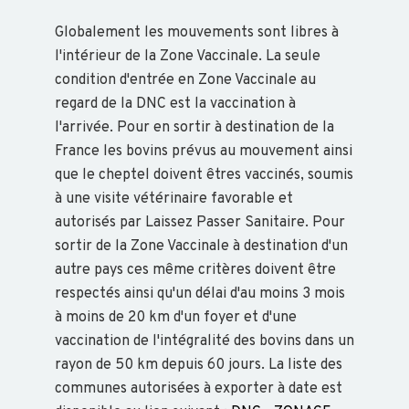
LA
Globalement les mouvements sont libres à
BIOSECURITE
l'intérieur de la Zone Vaccinale. La seule
EN
condition d'entrée en Zone Vaccinale au
VIDEO
regard de la DNC est la vaccination à
!
l'arrivée. Pour en sortir à destination de la
France les bovins prévus au mouvement ainsi
que le cheptel doivent êtres vaccinés, soumis
FORMATIONS
à une visite vétérinaire favorable et
autorisés par Laissez Passer Sanitaire. Pour
sortir de la Zone Vaccinale à destination d'un
BOVIN
autre pays ces même critères doivent être
respectés ainsi qu'un délai d'au moins 3 mois
à moins de 20 km d'un foyer et d'une
ALPAGES
vaccination de l'intégralité des bovins dans un
AVORTEMENT
rayon de 50 km depuis 60 jours. La liste des
BIOSÉCURITÉ
communes autorisées à exporter à date est