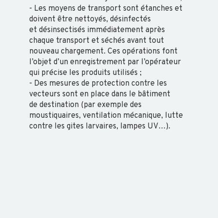
- Les moyens de transport sont étanches et
doivent être nettoyés, désinfectés
et
désinsectisés immédiatement après
chaque transport et séchés avant tout
nouveau
chargement. Ces opérations font
APICULTURE
l’objet d’un enregistrement par l’opérateur
qui précise
les produits utilisés ;
- Des mesures de protection contre les
VIE DU
vecteurs sont en place dans le bâtiment
RUCHER
de
destination (par exemple des
VARROA
moustiquaires, ventilation mécanique, lutte
contre les gites
larvaires, lampes UV…).
FRELON
ASIATIQUE
EQUIN
ADHESION