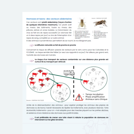
-
MHE
DNC
FORMULAIRES
REGLEMENTATION
BOVINS
PETITS
RUMINANTS
PORCINS
APICULTURE