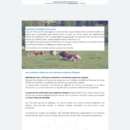
AQUACULTURE
TARIFS
PROPHYLAXIES
OVS
SECTION
BOVINS
PETITS
RUMINANTS
PORCINS