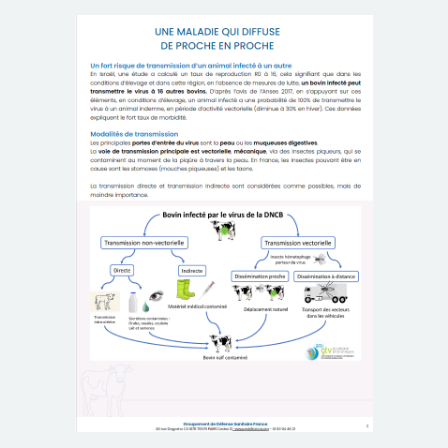
POISSON
ABEILLE
TRANSFORMATION
ACTUALITE
PRESENTATION
DU
GDS
FCO