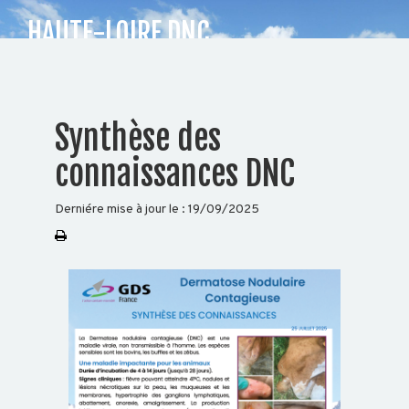
HAUTE-LOIRE DNC
CHOISISSEZ
Synthèse des
VOTRE
connaissances DNC
DÉPARTEMENT
Derniére mise à jour le :
19/09/2025
04
71
09
35
36
Accueil
Auvergne
Rhône-
Alpes