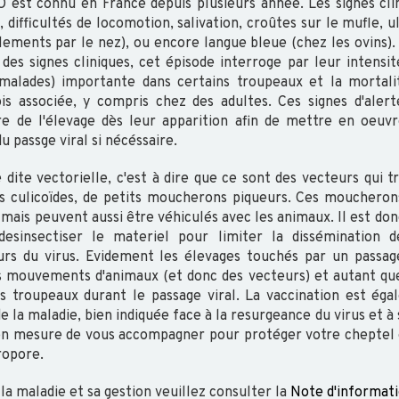
 est connu en France depuis plusieurs année. Les signes cli
 difficultés de locomotion, salivation, croûtes sur le mufle, u
lements par le nez), ou encore langue bleue (chez les ovins)
 des signes cliniques, cet épisode interroge par leur intensit
malades) importante dans certains troupeaux et la mortali
is associée, y compris chez des adultes. Ces signes d'alert
re de l'élevage dès leur apparition afin de mettre en oeuv
du passge viral si nécéssaire.
dite vectorielle, c'est à dire que ce sont des vecteurs qui 
les culicoïdes, de petits moucherons piqueurs. Ces moucheron
 mais peuvent aussi être véhiculés avec les animaux. Il est 
desinsectiser le materiel pour limiter la dissémination
rs du virus. Evidement les élevages touchés par un passage
 mouvements d'animaux (et donc des vecteurs) et autant que
es troupeaux durant le passage viral. La vaccination est ég
la maladie, bien indiquée face à la resurgeance du virus et à s
 en mesure de vous accompagner pour protéger votre cheptel 
propore.
 la maladie et sa gestion veuillez consulter la
Note d'informat