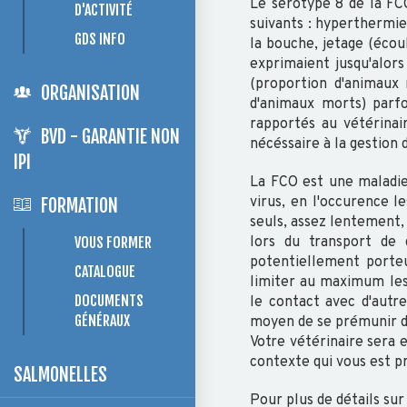
Le sérotype 8 de la FCO
D'ACTIVITÉ
suivants : hyperthermie,
GDS INFO
la bouche, jetage (écou
exprimaient jusqu'alors
(proportion d'animaux 
ORGANISATION
d'animaux morts) parfo
rapportés au vétérinai
BVD - GARANTIE NON
nécéssaire à la gestion 
IPI
La FCO est une maladie 
virus, en l'occurence 
FORMATION
seuls, assez lentement,
VOUS FORMER
lors du transport de 
potentiellement porteu
CATALOGUE
limiter au maximum les
DOCUMENTS
le contact avec d'autr
GÉNÉRAUX
moyen de se prémunir de 
Votre vétérinaire sera
contexte qui vous est 
SALMONELLES
Pour plus de détails sur