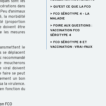
niques sont les
lcérations dans
> QU'EST CE QUE LA FCO
. Peu d'animaux
> FCO SÉROTYPE 4 - LA
é, la morbidité
MALADIE
té (proportion
> FOIRE AUX QUESTIONS :
e doivent être
VACCINATION FCO
re les mesures
SÉROTYPE 4
> FCO SÉROTYPE 8 ET
VACCINATION : VRAI-FAUX
transmettent le
s se déplacent
donc recommandé
 de moucherons
 viral doivent
 faire se peut
alement un bon
a la virulence.
en fonction du
ion FCO