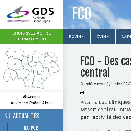
FCO
CHOISISSEZ VOTRE
BOVIN
OVIN
CAP
DÉPARTEMENT
FCO - Des ca
central
Derniére mise à jour le :
22/
Accueil
cas cliniques
Plusieurs
Auvergne Rhône-Alpes
Massif central. Ini
ACTUALITÉS
par l'activité des v
RAPPORT