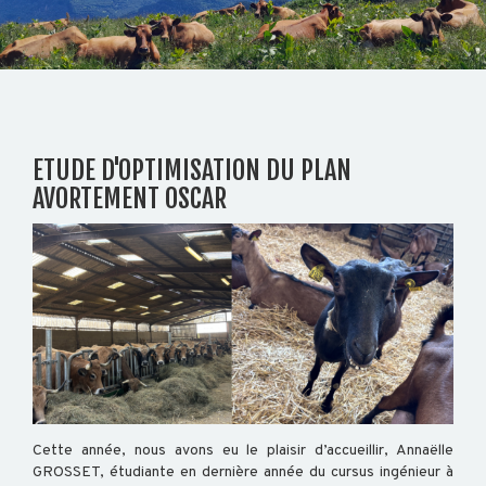
CHOISISSEZ
VOTRE
ETUDE D'OPTIMISATION DU PLAN
DÉPARTEMENT
AVORTEMENT OSCAR
04
79
70
78
24
Accueil
Auvergne
Rhône-
Alpes
Cette année, nous avons eu le plaisir d’accueillir, Annaëlle
GROSSET, étudiante en dernière année du cursus ingénieur à