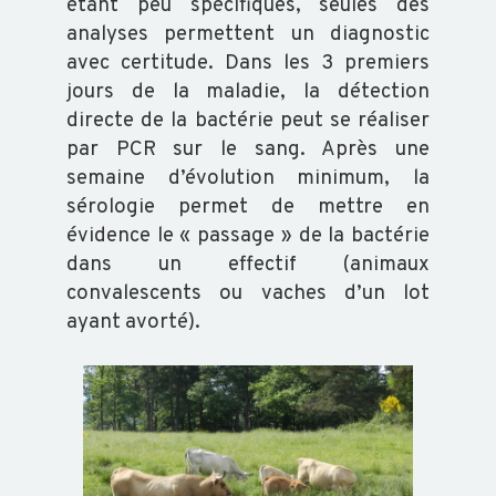
étant peu spécifiques, seules des
analyses permettent un diagnostic
BVD
avec certitude. Dans les 3 premiers
-
jours de la maladie, la détection
GARANTIE
directe de la bactérie peut se réaliser
NON
par PCR sur le sang. Après une
IPI
semaine d’évolution minimum, la
sérologie permet de mettre en
évidence le « passage » de la bactérie
FORMATION
dans un effectif (animaux
convalescents ou vaches d’un lot
VOUS
ayant avorté).
FORMER
CATALOGUE
DOCUMENTS
GÉNÉRAUX