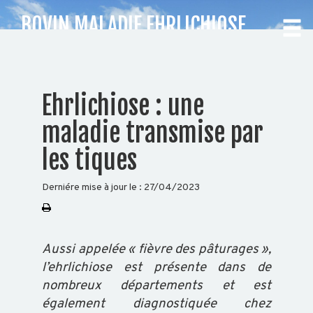
BOVIN MALADIE EHRLICHIOSE
CHOISISSEZ
Ehrlichiose : une
VOTRE
maladie transmise par
DÉPARTEMENT
les tiques
Accueil
Derniére mise à jour le :
27/04/2023
Auvergne
Rhône-
Alpes
Aussi
appelée « fièvre des pâturages »,
l’ehrlichiose est présente dans de
nombreux départements et est
BOVIN
également diagnostiquée chez