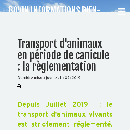
BOVIN INFORMATIONS BIEN-
ÊTRE ANIMAL
CHOISISSEZ
Transport d'animaux
VOTRE
en période de canicule
DÉPARTEMENT
: la règlementation
Accueil
Derniére mise à jour le :
11/09/2019
Auvergne
Rhône-
Alpes
Depuis Juillet 2019 : le
transport d'animaux vivants
BOVIN
est strictement réglementé.