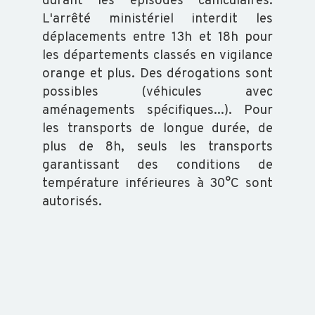
ABEILLE
durant les épisodes caniculaires.
L'arrêté ministériel interdit les
TRANSFORMATION
déplacements entre 13h et 18h pour
les départements classés en vigilance
orange et plus. Des dérogations sont
possibles (véhicules avec
aménagements spécifiques...). Pour
les transports de longue durée, de
ACTUALITÉS
plus de 8h, seuls les transports
garantissant des conditions de
RAPPORT
température inférieures à 30°C sont
D'ACTIVITÉ
autorisés.
GDS
INFO
ORGANISATION