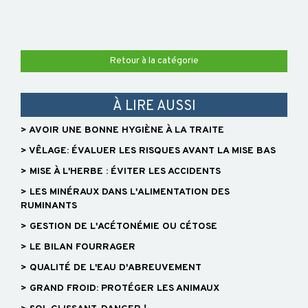
BVD
-
Retour à la catégorie
GARANTIE
NON
IPI
À LIRE AUSSI
> AVOIR UNE BONNE HYGIÈNE À LA TRAITE
> VÊLAGE: ÉVALUER LES RISQUES AVANT LA MISE BAS
FORMATION
> MISE À L'HERBE : ÉVITER LES ACCIDENTS
> LES MINÉRAUX DANS L'ALIMENTATION DES
VOUS
RUMINANTS
FORMER
> GESTION DE L'ACÉTONÉMIE OU CÉTOSE
CATALOGUE
> LE BILAN FOURRAGER
DOCUMENTS
> QUALITÉ DE L'EAU D'ABREUVEMENT
GÉNÉRAUX
> GRAND FROID: PROTÉGER LES ANIMAUX