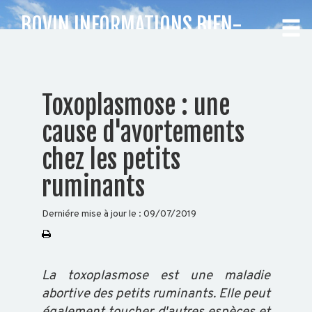
BOVIN INFORMATIONS BIEN-
ÊTRE ANIMAL
CHOISISSEZ
Toxoplasmose : une
VOTRE
cause d'avortements
DÉPARTEMENT
chez les petits
ruminants
Accueil
Auvergne
Rhône-
Derniére mise à jour le :
09/07/2019
Alpes
La toxoplasmose est une maladie
BOVIN
abortive des petits ruminants. Elle peut