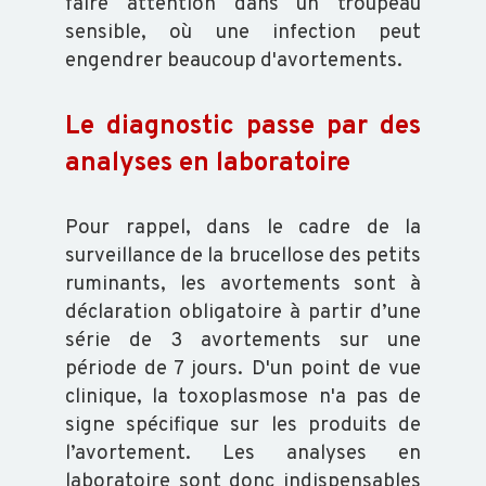
faire attention dans un troupeau
sensible, où une infection peut
BVD
engendrer beaucoup d'avortements.
-
GARANTIE
Le diagnostic passe par des
NON
analyses en laboratoire
IPI
Pour rappel, dans le cadre de la
FORMATION
surveillance de la brucellose des petits
ruminants, les avortements sont à
VOUS
déclaration obligatoire à partir d’une
FORMER
série de 3 avortements sur une
période de 7 jours. D'un point de vue
CATALOGUE
clinique, la toxoplasmose n'a pas de
DOCUMENTS
signe spécifique sur les produits de
GÉNÉRAUX
l’avortement. Les analyses en
laboratoire sont donc indispensables