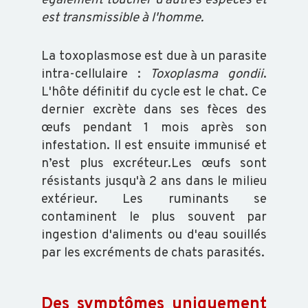
également toucher d'autres espèces et
est transmissible à l'homme.
OVIN
La toxoplasmose est due à un parasite
CAPRIN
intra-cellulaire :
Toxoplasma gondii
.
L'hôte définitif du cycle est le chat. Ce
dernier excrète dans ses fèces des
PORCIN
œufs pendant 1 mois après son
infestation. Il est ensuite immunisé et
n’est plus excréteur.Les œufs sont
EQUIN
résistants jusqu'à 2 ans dans le milieu
extérieur. Les ruminants se
VOLAILLE
contaminent le plus souvent par
ingestion d'aliments ou d'eau souillés
par les excréments de chats parasités.
POISSON
Des symptômes uniquement