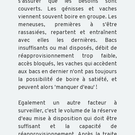
s'assurer que les besoins sont
couverts. Les génisses et vaches
BVD
viennent souvent boire en groupe. Les
-
meneuses, premières à s'être
GARANTIE
rassasiées, repartent et entraînent
NON
avec elles les dernières. Bacs
IPI
insuffisants ou mal disposés, débit de
réapprovisionnement trop faible,
accès bloqués, les vaches qui accèdent
FORMATION
aux bacs en dernier n'ont pas toujours
la possibilité de boire à satiété, et
VOUS
peuvent alors 'manquer d'eau' !
FORMER
CATALOGUE
Egalement un autre facteur à
surveiller, c'est le volume de la réserve
DOCUMENTS
d'eau mise à disposition qui doit être
GÉNÉRAUX
suffisant et la capacité de
réapprovisionnement. Après la traite