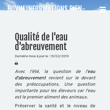
BOVIN INFORMATIONS BIEN-
ÊTRE ANIMAL
CHOISISSEZ
Qualité de l'eau
VOTRE
d'abreuvement
DÉPARTEMENT
Derniére mise à jour le :
19/02/2019
Accueil
Auvergne
Avec l'été, la question de l'
eau
Rhône-
d'abreuvement
revient sur le devant
Alpes
des préoccupations. Une question
importante pour les éleveurs car l'eau
est le premier aliment des animaux.
BOVIN
Préserver la santé et le niveau de