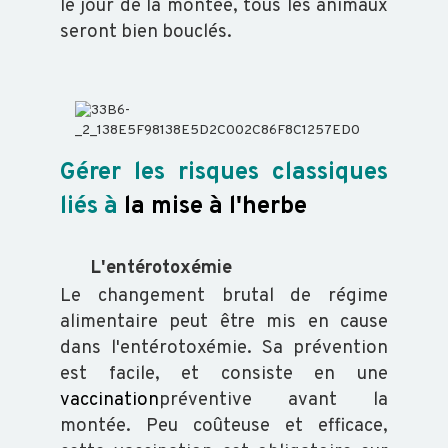
ABEILLE
le jour de la montée, tous les animaux
seront bien bouclés.
TRANSFORMATION
Gérer les risques classiques
ACTUALITÉS
liés à
la mise à l'herbe
RAPPORT
L'entérotoxémie
D'ACTIVITÉ
Le changement brutal de régime
GDS
alimentaire peut être mis en cause
INFO
dans l'entérotoxémie. Sa prévention
est facile, et consiste en une
vaccination
préventive avant la
ORGANISATION
montée. Peu coûteuse et efficace,