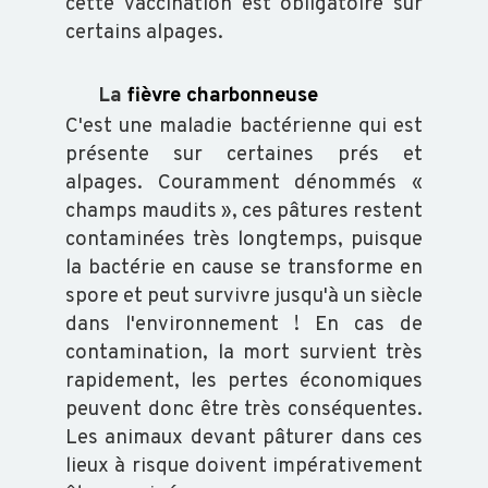
cette vaccination est obligatoire sur
certains alpages.
BVD
-
La
fièvre charbonneuse
GARANTIE
C'est une maladie bactérienne qui est
NON
présente sur certaines prés et
IPI
alpages. Couramment dénommés «
champs maudits », ces pâtures restent
contaminées très longtemps, puisque
FORMATION
la bactérie en cause se transforme en
spore et peut survivre jusqu'à un siècle
VOUS
dans l'environnement ! En cas de
FORMER
contamination, la mort survient très
CATALOGUE
rapidement, les pertes économiques
DOCUMENTS
peuvent donc être très conséquentes.
GÉNÉRAUX
Les animaux devant pâturer dans ces
lieux à risque doivent impérativement