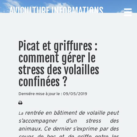
AVICULTURE INFORMATIONS
CHOISISSEZ
Picat et griffures :
VOTRE
comment gérer le
DÉPARTEMENT
stress des volailles
confinées ?
Accueil
Auvergne
Rhône-
Derniére mise à jour le :
09/05/2019
Alpes
rentrée en bâtiment de volaille peut
La
s’accompagner d’un stress des
BOVIN
animaux. Ce dernier s’exprime par des