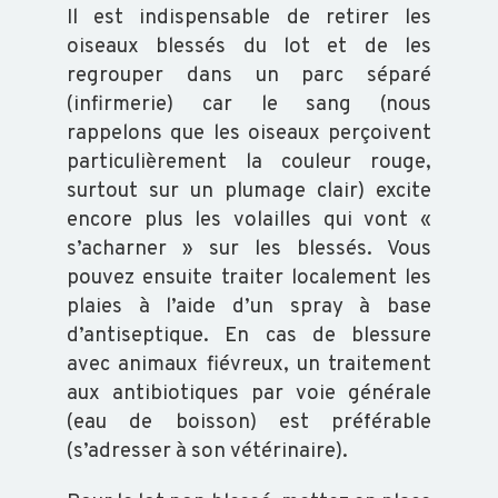
Il est indispensable de retirer les
BVD
oiseaux blessés du lot et de les
-
regrouper dans un parc séparé
GARANTIE
(infirmerie) car le sang (nous
rappelons que les oiseaux perçoivent
NON
particulièrement la couleur rouge,
IPI
surtout sur un plumage clair) excite
encore plus les volailles qui vont «
s’acharner » sur les blessés. Vous
FORMATION
pouvez ensuite traiter localement les
plaies à l’aide d’un spray à base
VOUS
d’antiseptique. En cas de blessure
FORMER
avec animaux fiévreux, un traitement
CATALOGUE
aux antibiotiques par voie générale
DOCUMENTS
(eau de boisson) est préférable
GÉNÉRAUX
(s’adresser à son vétérinaire).