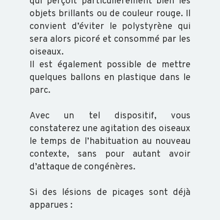
ABEILLE
qui perçoit particulièrement bien les
objets brillants ou de couleur rouge. Il
TRANSFORMATION
convient d’éviter le polystyrène qui
sera alors picoré et consommé par les
oiseaux.
Il est également possible de mettre
quelques ballons en plastique dans le
parc.
ACTUALITÉS
Avec un tel dispositif, vous
RAPPORT
constaterez une agitation des oiseaux
D'ACTIVITÉ
le temps de l’habituation au nouveau
GDS
contexte, sans pour autant avoir
INFO
d’attaque de congénères.
Si des lésions de picages sont déjà
ORGANISATION
apparues :