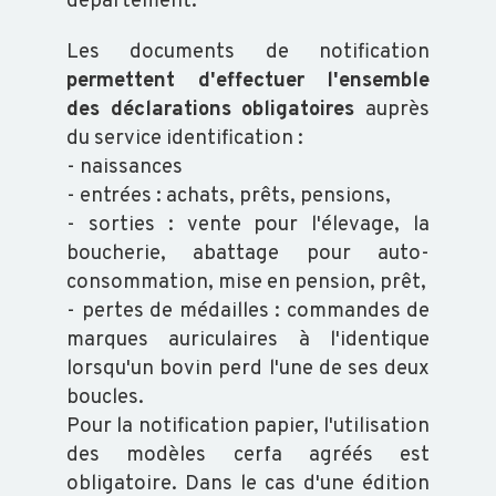
ABEILLE
département.
Les documents de notification
TRANSFORMATION
permettent d'effectuer l'ensemble
des déclarations obligatoires
auprès
du service identification :
- naissances
- entrées : achats, prêts, pensions,
ACTUALITÉS
- sorties : vente pour l'élevage, la
boucherie, abattage pour auto-
RAPPORT
consommation, mise en pension, prêt,
D'ACTIVITÉ
- pertes de médailles : commandes de
GDS
marques auriculaires à l'identique
INFO
lorsqu'un bovin perd l'une de ses deux
boucles.
Pour la notification papier, l'utilisation
ORGANISATION
des modèles cerfa agréés est
obligatoire. Dans le cas d'une édition