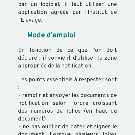
par un logiciel, il faut utiliser une
BVD
application agréée par l'Institut de
-
l'Elevage.
GARANTIE
Mode d'emploi
NON
IPI
En fonction de ce que l'on doit
déclarer, il convient d'utiliser la zone
appropriée de la notification.
FORMATION
Les points essentiels à respecter sont
VOUS
:
FORMER
- remplir et envoyer les documents de
CATALOGUE
notification selon l'ordre croissant
des numéros de folios (en haut du
DOCUMENTS
document)
GÉNÉRAUX
- ne pas oublier de dater et signer le
document. Lorsque plusieurs folios