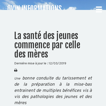
OVIN INFORMATIONS
HYGIÈNE ET BIEN-ÊTRE
CHOISISSEZ
La santé des jeunes
VOTRE
commence par celle
DÉPARTEMENT
des mères
Accueil
Derniére mise à jour le :
12/03/2019
Auvergne
Rhône-
Alpes
bonne conduite du tarissement et
Une
de la préparation à la mise-bas
entrainent de multiples bénéfices vis à
vis des pathologies des jeunes et des
BOVIN
mères