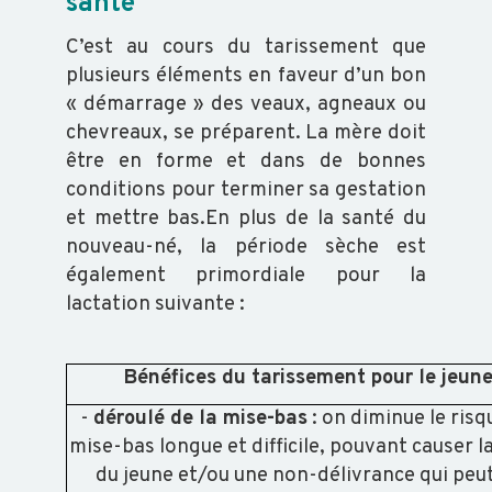
ABEILLE
santé
C’est au cours du tarissement que
TRANSFORMATION
plusieurs éléments en faveur d’un bon
« démarrage » des veaux, agneaux ou
chevreaux, se préparent. La mère doit
être en forme et dans de bonnes
conditions pour terminer sa gestation
ACTUALITÉS
et mettre bas.En plus de la santé du
nouveau-né, la période sèche est
RAPPORT
également primordiale pour la
D'ACTIVITÉ
lactation suivante :
GDS
INFO
Bénéfices du tarissement pour le jeun
-
déroulé de la mise-bas
: on diminue le risq
mise-bas longue et difficile, pouvant causer l
ORGANISATION
du jeune et/ou une non-délivrance qui peut