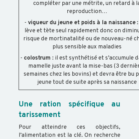
compléter par une métrite, un retard à l
BVD
reproduction…
-
-
vigueur du jeune et poids à la naissance
:
GARANTIE
lève et tète seul rapidement donc on diminu
NON
risque de mortinatalité ou de nouveau-né ch
IPI
plus sensible aux maladies
-
colostrum
: il est synthétisé et s’accumule d
mamelle juste avant la mise-bas (3 derniè
FORMATION
semaines chez les bovins) et devra être bu p
jeune tout de suite après sa naissance
VOUS
FORMER
Une ration spécifique au
CATALOGUE
tarissement
DOCUMENTS
GÉNÉRAUX
Pour atteindre ces objectifs,
l’alimentation est la clé. On recherche