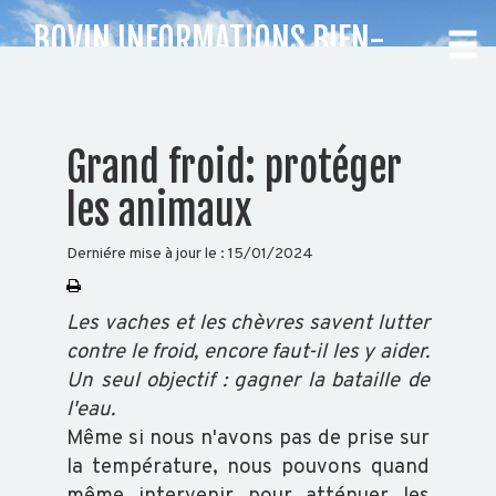
BOVIN INFORMATIONS BIEN-
ÊTRE ANIMAL
CHOISISSEZ
Grand froid: protéger
VOTRE
les animaux
DÉPARTEMENT
Derniére mise à jour le :
15/01/2024
Accueil
Auvergne
Les vaches et les chèvres savent lutter
Rhône-
contre le froid, encore faut-il les y aider.
Alpes
Un seul objectif : gagner la bataille de
l'eau.
Même si nous n'avons pas de prise sur
BOVIN
la température, nous pouvons quand