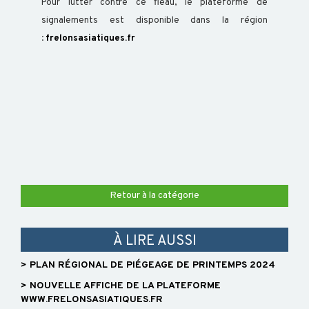
ABEILLE
Pour lutter contre ce fléau, le plateforme de
signalements est disponible dans la région
TRANSFORMATION
:
frelonsasiatiques.fr
ACTUALITÉS
RAPPORT
D'ACTIVITÉ
Retour à la catégorie
GDS
INFO
À LIRE AUSSI
> PLAN RÉGIONAL DE PIÉGEAGE DE PRINTEMPS 2024
ORGANISATION
> NOUVELLE AFFICHE DE LA PLATEFORME
WWW.FRELONSASIATIQUES.FR