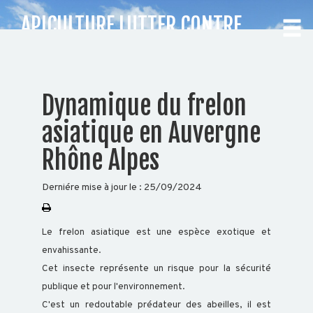
APICULTURE LUTTER CONTRE
LE FRELON ASIATIQUE
CHOISISSEZ
Dynamique du frelon
VOTRE
asiatique en Auvergne
DÉPARTEMENT
Rhône Alpes
Accueil
Derniére mise à jour le :
25/09/2024
Auvergne
Rhône-
Alpes
Le frelon asiatique est une espèce exotique et
envahissante.
Cet insecte représente un risque pour la sécurité
publique et pour l'environnement.
BOVIN
C'est un redoutable prédateur des abeilles, il est