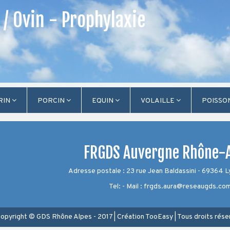
/ Ovin - Prophylaxie
RIN
PORCIN
EQUIN
VOLAILLE
POISSO
FRGDS Auvergne Rhône-
Adresse postale : 23 rue Jean Baldassini - 69364 
Tel: - Mail : frgds.aura@reseaugds.co
opyright © GDS Rhône Alpes - 2017
|
Création
TooEasy
|
Tous droits rése