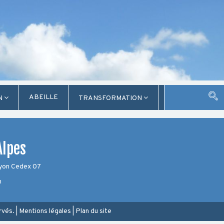
ABEILLE
N
TRANSFORMATION
Alpes
Lyon Cedex 07
m
rvés.
|
Mentions légales
|
Plan du site