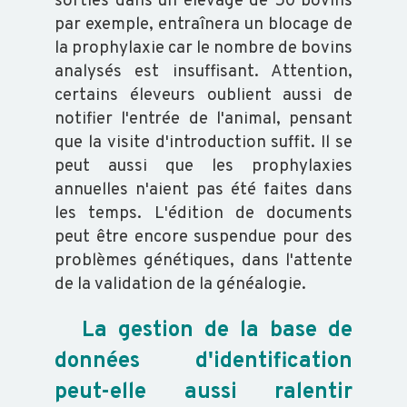
ABEILLE
sorties dans un élevage de 50 bovins
par exemple, entraînera un blocage de
TRANSFORMATION
la prophylaxie car le nombre de bovins
analysés est insuffisant. Attention,
certains éleveurs oublient aussi de
notifier l'entrée de l'animal, pensant
que la visite d'introduction suffit. Il se
peut aussi que les prophylaxies
ACTUALITÉS
annuelles n'aient pas été faites dans
les temps. L'édition de documents
RAPPORT
peut être encore suspendue pour des
D'ACTIVITÉ
problèmes génétiques, dans l'attente
GDS
de la validation de la généalogie.
INFO
La gestion de la base de
données d'identification
ORGANISATION
peut-elle aussi ralentir