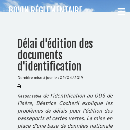
BOVIN RÉGLEMENTAIRE
IDENTIFICATION
CHOISISSEZ
Délai d'édition des
VOTRE
documents
DÉPARTEMENT
d'identification
Accueil
Derniére mise à jour le :
02/04/2019
Auvergne
Rhône-
Alpes
de l'identification au GDS de
Responsable
l'Isère, Béatrice Cocheril explique les
problèmes de délais pour l'édition des
passeports et cartes vertes. La mise en
BOVIN
place d'une base de données nationale