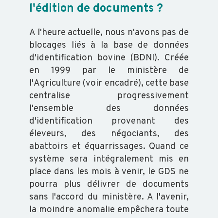
l'édition de documents ?
BVD
-
A l'heure actuelle, nous n'avons pas de
GARANTIE
blocages liés à la base de données
d'identification bovine (BDNI). Créée
NON
en 1999 par le ministère de
IPI
l'Agriculture (voir encadré), cette base
centralise progressivement
l'ensemble des données
FORMATION
d'identification provenant des
éleveurs, des négociants, des
VOUS
abattoirs et équarrissages. Quand ce
FORMER
système sera intégralement mis en
CATALOGUE
place dans les mois à venir, le GDS ne
DOCUMENTS
pourra plus délivrer de documents
GÉNÉRAUX
sans l'accord du ministère. A l'avenir,
la moindre anomalie empêchera toute