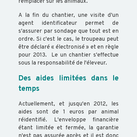
remplacer sur les animaux.
BVD
A la fin du chantier, une visite d'un
-
agent identificateur permet de
GARANTIE
s'assurer par sondage que tout est en
NON
ordre. Si c'est le cas, le troupeau peut
IPI
être déclaré « électronisé » et en règle
pour 2013. Le un chantier s'effectue
sous la responsabilité de l'éleveur.
FORMATION
Des aides limitées dans le
temps
VOUS
FORMER
Actuellement, et jusqu'en 2012, les
CATALOGUE
aides sont de 1 euros par animal
DOCUMENTS
réidentifié. L'enveloppe financière
GÉNÉRAUX
étant limitée et fermée, la garantie
n'est pas assurée après et il est donc