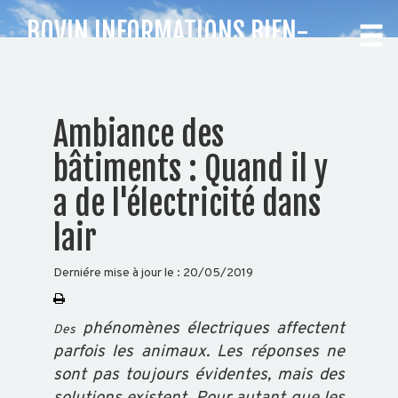
BOVIN INFORMATIONS BIEN-
ÊTRE ANIMAL
CHOISISSEZ
Ambiance des
VOTRE
bâtiments : Quand il y
DÉPARTEMENT
a de l'électricité dans
lair
Accueil
Auvergne
Rhône-
Derniére mise à jour le :
20/05/2019
Alpes
phénomènes électriques affectent
Des
parfois les animaux. Les réponses ne
BOVIN
sont pas toujours évidentes, mais des