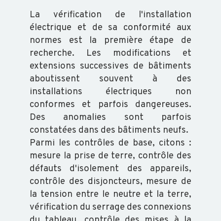
La vérification de l'installation
BVD
électrique et de sa conformité aux
-
normes est la première étape de
GARANTIE
recherche. Les modifications et
NON
extensions successives de bâtiments
IPI
aboutissent souvent à des
installations électriques non
conformes et parfois dangereuses.
FORMATION
Des anomalies sont parfois
constatées dans des bâtiments neufs.
VOUS
Parmi les contrôles de base, citons :
FORMER
mesure la prise de terre, contrôle des
CATALOGUE
défauts d'isolement des appareils,
contrôle des disjoncteurs, mesure de
DOCUMENTS
la tension entre le neutre et la terre,
GÉNÉRAUX
vérification du serrage des connexions
du tableau, contrôle des mises à la