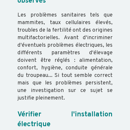
observés
ABEILLE
TRANSFORMATION
Les problèmes sanitaires tels que
mammites, taux cellulaires élevés,
troubles de la fertilité ont des origines
multifactorielles. Avant d'incriminer
d'éventuels problèmes électriques, les
différents paramètres d'élevage
ACTUALITÉS
doivent être réglés : alimentation,
confort, hygiène, conduite générale
RAPPORT
du troupeau... Si tout semble correct
D'ACTIVITÉ
mais que les problèmes persistent,
GDS
une investigation sur ce sujet se
INFO
justifie pleinement.
Vérifier l'installation
ORGANISATION
électrique