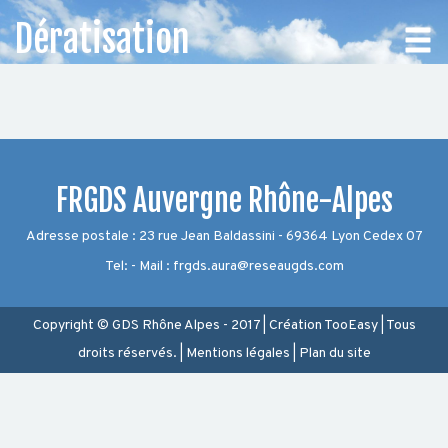
Dératisation
CHOISISSEZ
VOTRE
DÉPARTEMENT
FRGDS Auvergne Rhône-Alpes
Adresse postale : 23 rue Jean Baldassini - 69364 Lyon Cedex 07
Accueil
Tel: - Mail : frgds.aura@reseaugds.com
Auvergne
Rhône-
Alpes
Copyright © GDS Rhône Alpes - 2017
|
Création
TooEasy
|
Tous
droits réservés.
|
Mentions légales
|
Plan du site
BOVIN