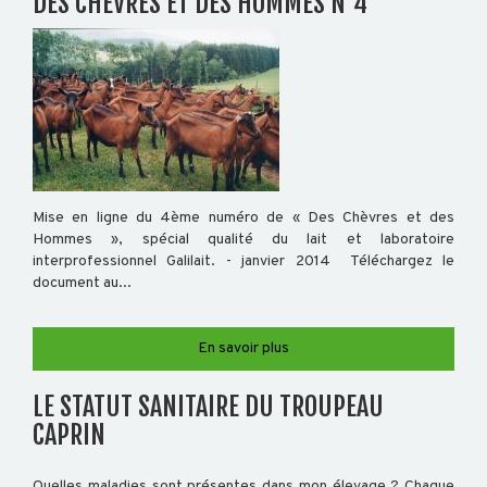
ABEILLE
DES CHÈVRES ET DES HOMMES N°4
TRANSFORMATION
ACTUALITÉS
Mise en ligne du 4ème numéro de « Des Chèvres et des
Hommes », spécial qualité du lait et laboratoire
interprofessionnel Galilait. - janvier 2014 Téléchargez le
RAPPORT
document au...
D'ACTIVITÉ
GDS
INFO
En savoir plus
LE STATUT SANITAIRE DU TROUPEAU
CAPRIN
ORGANISATION
Quelles maladies sont présentes dans mon élevage ? Chaque