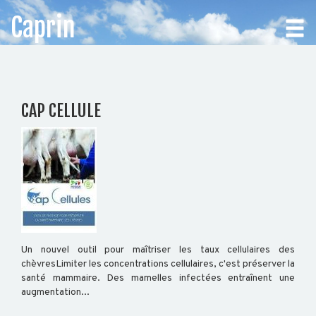
Caprin
CHOISISSEZ
CAP CELLULE
VOTRE
DÉPARTEMENT
Accueil
Auvergne
Rhône-
Alpes
Un nouvel outil pour maîtriser les taux cellulaires des
chèvresLimiter les concentrations cellulaires, c'est préserver la
santé mammaire. Des mamelles infectées entraînent une
augmentation...
BOVIN