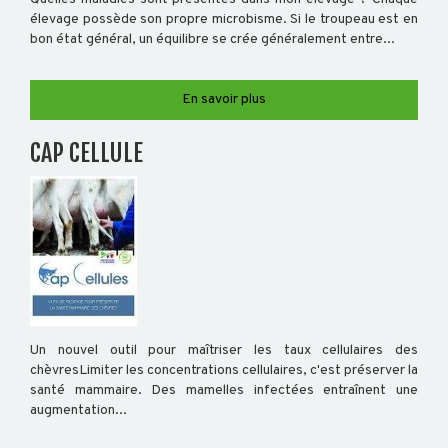
élevage possède son propre microbisme. Si le troupeau est en
BVD
bon état général, un équilibre se crée généralement entre...
-
GARANTIE
En savoir plus
NON
IPI
CAP CELLULE
FORMATION
VOUS
FORMER
CATALOGUE
Un nouvel outil pour maîtriser les taux cellulaires des
chèvresLimiter les concentrations cellulaires, c'est préserver la
DOCUMENTS
santé mammaire. Des mamelles infectées entraînent une
GÉNÉRAUX
augmentation...